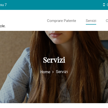
 su 7
C
Comprare Patente
Servizi
C
ile.
Servizi
Servizi
Home