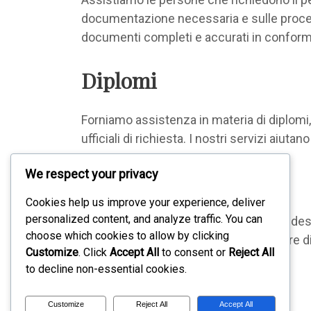
documentazione necessaria e sulle procedur
documenti completi e accurati in conformi
Diplomi
Forniamo assistenza in materia di diplomi, 
ufficiali di richiesta. I nostri servizi aiuta
We respect your privacy
Patente nautica
Cookies help us improve your experience, deliver
personalized content, and analyze traffic. You can
Offriamo assistenza alle persone che desid
choose which cookies to allow by clicking
o sugli esami richiesti e sulle procedure d
Customize
. Click
Accept All
to consent or
Reject All
di conseguenza.
to decline non-essential cookies.
Customize
Reject All
Accept All