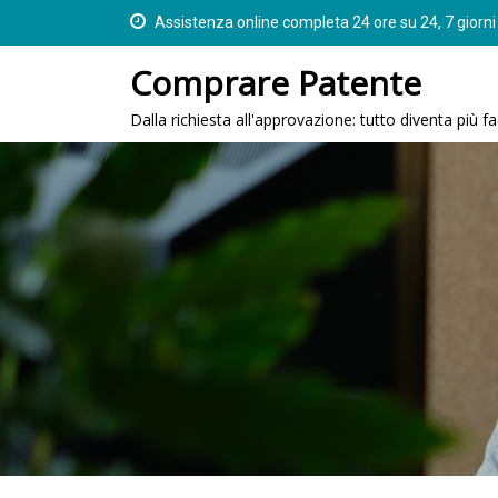
S
Assistenza online completa 24 ore su 24, 7 giorni
k
Comprare Patente
i
p
Dalla richiesta all'approvazione: tutto diventa più fac
t
o
c
o
n
t
e
n
t