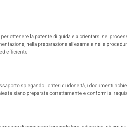
 per ottenere la patente di guida e a orientarsi nel proces
ntazione, nella preparazione all’esame e nelle procedure 
d efficiente.
saporto spiegando i criteri di idoneità, i documenti richie
hieste siano preparate correttamente e conformi ai requisiti 
rmesso di soggiorno fornendo loro indicazioni chiare sui re